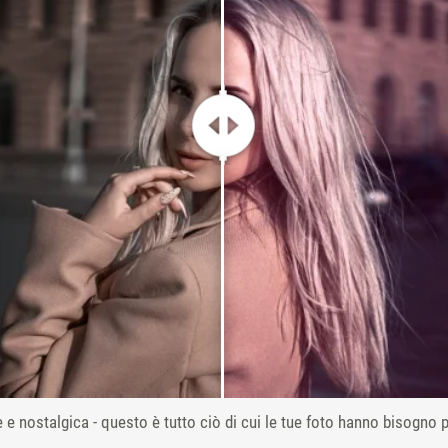
e nostalgica - questo è tutto ciò di cui le tue foto hanno bisogno p