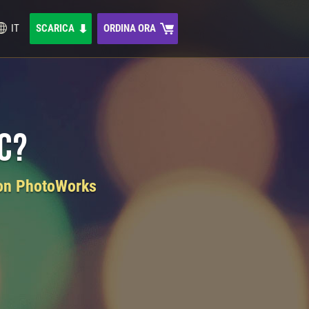
IT
SCARICA
ORDINA ORA
c?
 con PhotoWorks