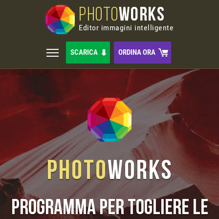
PHOTO
WORKS
Editor immagini intelligente
SCARICA
ORDINA ORA
Photo
Works
Programma per togliere le