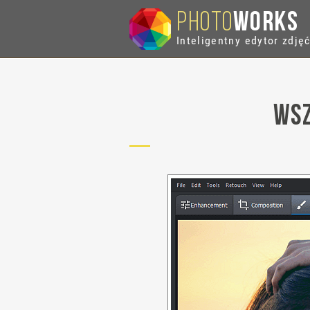
PHOTO
WORKS
Inteligentny edytor zdję
Wsz