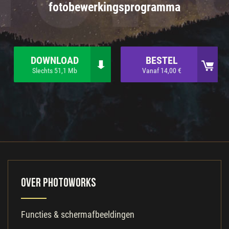
fotobewerkingsprogramma
DOWNLOAD
BESTEL
Slechts 51,1 Mb
Vanaf 14,00 €
Over PhotoWorks
Functies & schermafbeeldingen