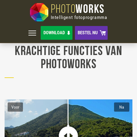
PHOTO
WORKS
Intelligent fotoprogramma
DOWNLOAD
BESTEL NU
Krachtige Functies van
PhotoWorks
Voor
Na