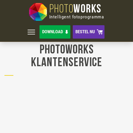
PHOTO
WORKS
Intelligent fotoprogramma
DOWNLOAD
BESTEL NU
PhotoWorks
Klantenservice